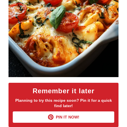
Remember it later
Planning to try this recipe soon? Pin it for a quick
find later!
PIN IT NOW!