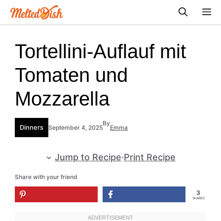
Skip
M
to
content
Tortellini-Auflauf mit
Tomaten und
Mozzarella
By
Dinners
September 4, 2025
Emma
Jump to Recipe
·
Print Recipe
Share with your friend
3
SHARES