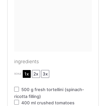
ingredients
1x
2x
3x
SCALE
500 g
fresh tortellini (spinach-
ricotta filling)
400
ml crushed tomatoes