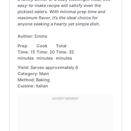
easy-to-make recipe will satisfy even the
pickiest eaters. With minimal prep time and
maximum flavor, it’s the ideal choice for
anyone seeking a hearty yet simple dish.
Author:
Emma
Prep
Cook
Total
Time:
15
Time:
20
Time:
35
minutes
minutes
minutes
Yield:
Serves approximately 6
Category:
Main
Method:
Baking
Cuisine:
Italian