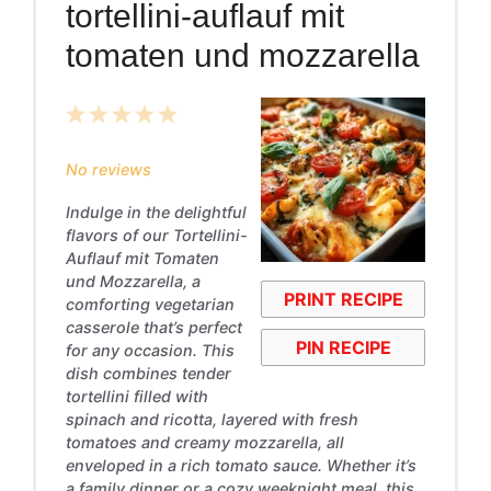
tortellini-auflauf mit
tomaten und mozzarella
1
2
3
4
5
Star
Stars
Stars
Stars
Stars
No reviews
Indulge in the delightful
flavors of our Tortellini-
Auflauf mit Tomaten
und Mozzarella, a
PRINT RECIPE
comforting vegetarian
casserole that’s perfect
PIN RECIPE
for any occasion. This
dish combines tender
tortellini filled with
spinach and ricotta, layered with fresh
tomatoes and creamy mozzarella, all
enveloped in a rich tomato sauce. Whether it’s
a family dinner or a cozy weeknight meal, this